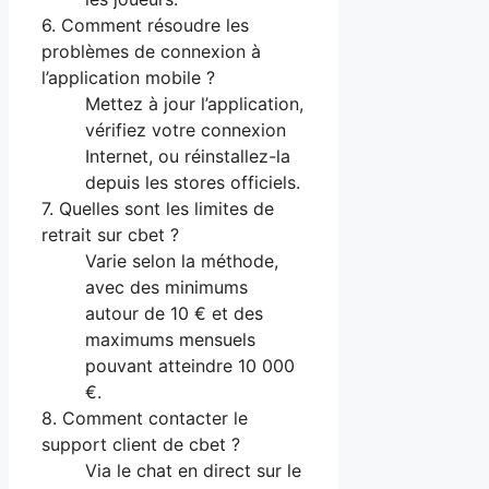
6. Comment résoudre les
problèmes de connexion à
l’application mobile ?
Mettez à jour l’application,
vérifiez votre connexion
Internet, ou réinstallez-la
depuis les stores officiels.
7. Quelles sont les limites de
retrait sur cbet ?
Varie selon la méthode,
avec des minimums
autour de 10 € et des
maximums mensuels
pouvant atteindre 10 000
€.
8. Comment contacter le
support client de cbet ?
Via le chat en direct sur le