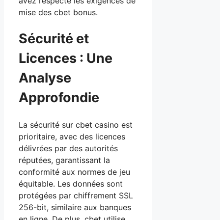
avez respecté les exigences de
mise des cbet bonus.
Sécurité et
Licences : Une
Analyse
Approfondie
La sécurité sur cbet casino est
prioritaire, avec des licences
délivrées par des autorités
réputées, garantissant la
conformité aux normes de jeu
équitable. Les données sont
protégées par chiffrement SSL
256-bit, similaire aux banques
en ligne. De plus, cbet utilise