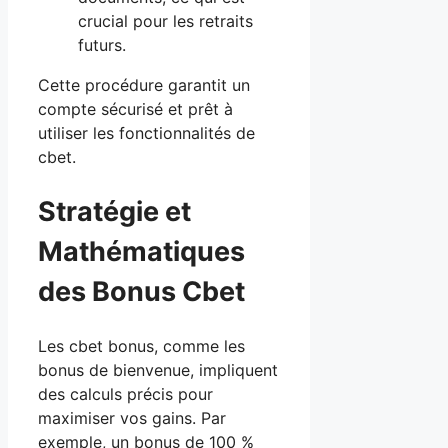
crucial pour les retraits
futurs.
Cette procédure garantit un
compte sécurisé et prêt à
utiliser les fonctionnalités de
cbet.
Stratégie et
Mathématiques
des Bonus Cbet
Les cbet bonus, comme les
bonus de bienvenue, impliquent
des calculs précis pour
maximiser vos gains. Par
exemple, un bonus de 100 %