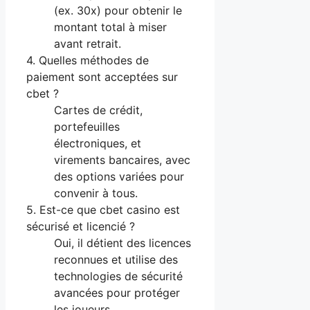
(ex. 30x) pour obtenir le
montant total à miser
avant retrait.
4. Quelles méthodes de
paiement sont acceptées sur
cbet ?
Cartes de crédit,
portefeuilles
électroniques, et
virements bancaires, avec
des options variées pour
convenir à tous.
5. Est-ce que cbet casino est
sécurisé et licencié ?
Oui, il détient des licences
reconnues et utilise des
technologies de sécurité
avancées pour protéger
les joueurs.