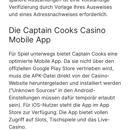
Verifizierung durch Vorlage Ihres Ausweises
und eines Adressnachweises erforderlich.
Die Captain Cooks Casino
Mobile App
Für Spiel unterwegs bietet Captain Cooks eine
optimierte Mobile App. Da sie nicht über den
offiziellen Google Play Store vertrieben wird,
muss die APK-Datei direkt von der Casino-
Website heruntergeladen und installiert werden
(“Unknown Sources” in den Android-
Einstellungen müssen dafür temporär erlaubt
sein). Für iOS-Nutzer steht die App im App
Store zur Verfügung. Die App bietet vollen
Zugriff auf Slots, Tischspiele und das Live-
Casino.