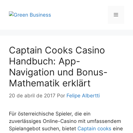
Captain Cooks Casino
Handbuch: App-
Navigation und Bonus-
Mathematik erklärt
20 de abril de 2017
Por
Felipe Albertti
Für österreichische Spieler, die ein
zuverlässiges Online-Casino mit umfassendem
Spielangebot suchen, bietet
Captain cooks
eine