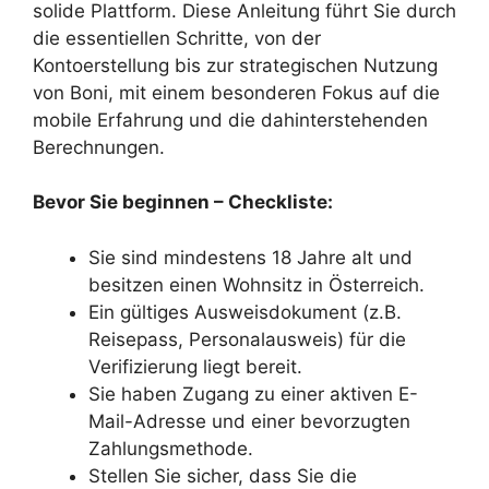
solide Plattform. Diese Anleitung führt Sie durch
die essentiellen Schritte, von der
Kontoerstellung bis zur strategischen Nutzung
von Boni, mit einem besonderen Fokus auf die
mobile Erfahrung und die dahinterstehenden
Berechnungen.
Bevor Sie beginnen – Checkliste:
Sie sind mindestens 18 Jahre alt und
besitzen einen Wohnsitz in Österreich.
Ein gültiges Ausweisdokument (z.B.
Reisepass, Personalausweis) für die
Verifizierung liegt bereit.
Sie haben Zugang zu einer aktiven E-
Mail-Adresse und einer bevorzugten
Zahlungsmethode.
Stellen Sie sicher, dass Sie die