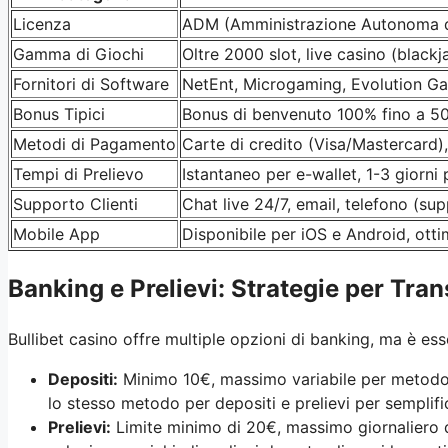
Licenza
ADM (Amministrazione Autonoma dei
Gamma di Giochi
Oltre 2000 slot, live casino (black
Fornitori di Software
NetEnt, Microgaming, Evolution Ga
Bonus Tipici
Bonus di benvenuto 100% fino a 50
Metodi di Pagamento
Carte di credito (Visa/Mastercard), 
Tempi di Prelievo
Istantaneo per e-wallet, 1-3 giorni 
Supporto Clienti
Chat live 24/7, email, telefono (sup
Mobile App
Disponibile per iOS e Android, ot
Banking e Prelievi: Strategie per Tran
Bullibet casino offre multiple opzioni di banking, ma è ess
Depositi:
Minimo 10€, massimo variabile per metodo. I
lo stesso metodo per depositi e prelievi per semplific
Prelievi:
Limite minimo di 20€, massimo giornaliero di