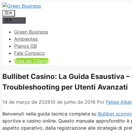
Pular
para
Menu
o
Menu
conteúdo
Green Business
Ambientes
Planos GB
Fale Conosco
Área do Cliente
Bullibet Casino: La Guida Esaustiva –
Troubleshooting per Utenti Avanzati
14 de março de 2026
10 de junho de 2016
Por
Felipe Alber
Benvenuti nella guida tecnica completa su
Bullibet scom
sportive e casino online. Questo manuale approfondito è 
aspetto operativo, dalla registrazione alle strategie di pr