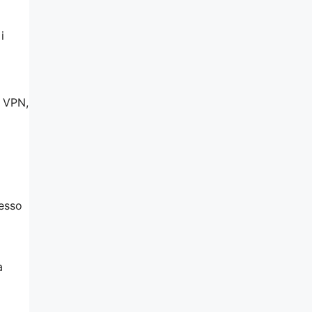
i
a VPN,
cesso
a