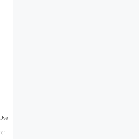
 Usa
Per