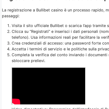
La registrazione a Bullibet casino è un processo rapido, ma
passaggi:
Visita il sito ufficiale Bullibet o scarica l’app tramite 
Clicca su “Registrati” e inserisci i dati personali (n
telefono). Usa informazioni reali per facilitare la verif
Crea credenziali di accesso: una password forte con 
Accetta i termini di servizio e le politiche sulla pri
Completa la verifica del conto inviando i documenti r
sbloccare prelievi.