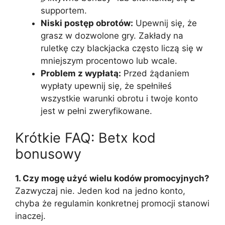
supportem.
Niski postęp obrotów:
Upewnij się, że
grasz w dozwolone gry. Zakłady na
ruletkę czy blackjacka często liczą się w
mniejszym procentowo lub wcale.
Problem z wypłatą:
Przed żądaniem
wypłaty upewnij się, że spełniłeś
wszystkie warunki obrotu i twoje konto
jest w pełni zweryfikowane.
Krótkie FAQ: Betx kod
bonusowy
1. Czy mogę użyć wielu kodów promocyjnych?
Zazwyczaj nie. Jeden kod na jedno konto,
chyba że regulamin konkretnej promocji stanowi
inaczej.