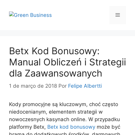
Betx Kod Bonusowy:
Manual Obliczeń i Strategii
dla Zaawansowanych
1 de março de 2018
Por
Felipe Albertti
Kody promocyjne są kluczowym, choć często
niedocenianym, elementem strategii w
nowoczesnych kasynach online. W przypadku
platformy Betx,
Betx kod bonusowy
może być
bramą do dodatkowych środków, darmowych