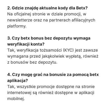
2. Gdzie znajdę aktualne kody dla Betx?
Na oficjalnej stronie w dziale promocji, w
newsletterze oraz na partnerach afiliacyjnych
platformy.
3. Czy
betx bonus bez depozytu
wymaga
weryfikacji konta?
Tak, weryfikacja tożsamości (KYC) jest zawsze
wymagana przed jakąkolwiek wypłatą, również
z bonusów bez depozytu.
4. Czy mogę grać na bonusie za pomocą
betx
aplikacja
?
Tak, wszystkie promocje dostępne na stronie
internetowej są również dostępne w aplikacji
mobilnej.