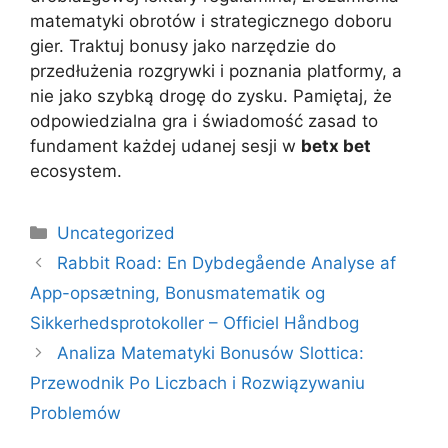
matematyki obrotów i strategicznego doboru
gier. Traktuj bonusy jako narzędzie do
przedłużenia rozgrywki i poznania platformy, a
nie jako szybką drogę do zysku. Pamiętaj, że
odpowiedzialna gra i świadomość zasad to
fundament każdej udanej sesji w
betx bet
ecosystem.
Uncategorized
Rabbit Road: En Dybdegående Analyse af
App-opsætning, Bonusmatematik og
Sikkerhedsprotokoller – Officiel Håndbog
Analiza Matematyki Bonusów Slottica:
Przewodnik Po Liczbach i Rozwiązywaniu
Problemów