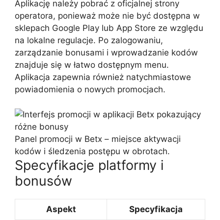
Aplikację należy pobrać z oficjalnej strony
operatora, ponieważ może nie być dostępna w
sklepach Google Play lub App Store ze względu
na lokalne regulacje. Po zalogowaniu,
zarządzanie bonusami i wprowadzanie kodów
znajduje się w łatwo dostępnym menu.
Aplikacja zapewnia również natychmiastowe
powiadomienia o nowych promocjach.
Panel promocji w Betx – miejsce aktywacji
kodów i śledzenia postępu w obrotach.
Specyfikacje platformy i
bonusów
Aspekt
Specyfikacja