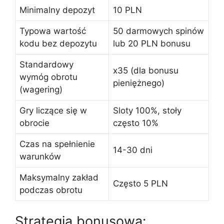
Minimalny depozyt
10 PLN
Typowa wartość
50 darmowych spinów
kodu bez depozytu
lub 20 PLN bonusu
Standardowy
x35 (dla bonusu
wymóg obrotu
pieniężnego)
(wagering)
Gry liczące się w
Sloty 100%, stoły
obrocie
często 10%
Czas na spełnienie
14-30 dni
warunków
Maksymalny zakład
Często 5 PLN
podczas obrotu
Strategia bonusowa: