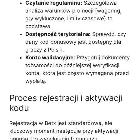
Czytanie regulaminu:
Szczegółowa
analiza warunków promocji (wagering,
gry wykluczone, limity czasowe) to
podstawa.
Dostępność terytorialna:
Sprawdź, czy
dany kod bonusowy jest dostępny dla
graczy z Polski.
Konto walidacyjne:
Przygotuj dokumenty
tożsamości do późniejszej weryfikacji
konta, która jest często wymagana przed
wypłatą.
Proces rejestracji i aktywacji
kodu
Rejestracja w Betx jest standardowa, ale
kluczowy moment następuje przy aktywacji
bonusu. Po wypełnieniu formularza