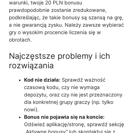
warunki, twoje 20 PLN bonusu
prawdopodobnie zostanie zredukowane,
podkreślając, że takie bonusy są szansą na grę,
a nie gwarancją zysku. Należy zawsze wybierać
gry o wysokim procencie liczenia się w
obrotach.
Najczęstsze problemy i ich
rozwiązania
Kod nie działa:
Sprawdź ważność
czasową kodu, czy nie wymaga
depozytu, oraz czy nie jest przeznaczony
dla konkretnej grupy graczy (np. tylko
nowi).
Bonus nie pojawia się na koncie:
Odśwież aplikację/stronę, sprawdź sekcję
„Aktywne bonusy” lub skontaktuj się z