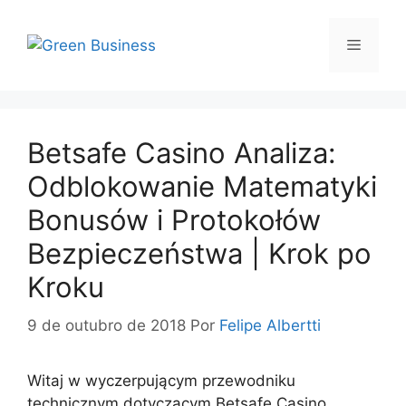
Betsafe Casino Analiza:
Odblokowanie Matematyki
Bonusów i Protokołów
Bezpieczeństwa | Krok po
Kroku
9 de outubro de 2018
Por
Felipe Albertti
Witaj w wyczerpującym przewodniku
technicznym dotyczącym Betsafe Casino,