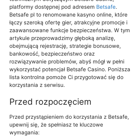
platformy dostępnej pod adresem
Betsafe
.
Betsafe pl to renomowane kasyno online, które
łączy szeroką ofertę gier, atrakcyjne promocje i
zaawansowane funkcje bezpieczeństwa. W tym
artykule przeprowadzimy głęboką analizę,
obejmującą rejestrację, strategie bonusowe,
bankowość, bezpieczeństwo oraz
rozwiązywanie problemów, abyś mógł w pełni
wykorzystać potencjał Betsafe Casino. Poniższa
lista kontrolna pomoże Ci przygotować się do
korzystania z serwisu.
Przed rozpoczęciem
Przed przystąpieniem do korzystania z Betsafe,
upewnij się, że spełniasz te kluczowe
wymagania: