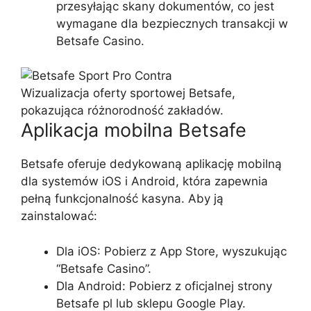
przesyłając skany dokumentów, co jest
wymagane dla bezpiecznych transakcji w
Betsafe Casino.
Wizualizacja oferty sportowej Betsafe,
pokazująca różnorodność zakładów.
Aplikacja mobilna Betsafe
Betsafe oferuje dedykowaną aplikację mobilną
dla systemów iOS i Android, która zapewnia
pełną funkcjonalność kasyna. Aby ją
zainstalować:
Dla iOS: Pobierz z App Store, wyszukując
“Betsafe Casino”.
Dla Android: Pobierz z oficjalnej strony
Betsafe pl lub sklepu Google Play.