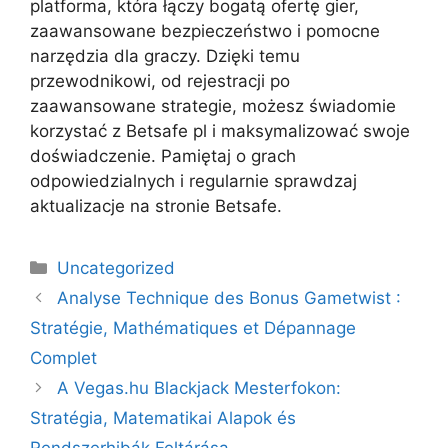
platforma, która łączy bogatą ofertę gier,
zaawansowane bezpieczeństwo i pomocne
narzędzia dla graczy. Dzięki temu
przewodnikowi, od rejestracji po
zaawansowane strategie, możesz świadomie
korzystać z Betsafe pl i maksymalizować swoje
doświadczenie. Pamiętaj o grach
odpowiedzialnych i regularnie sprawdzaj
aktualizacje na stronie Betsafe.
Uncategorized
Analyse Technique des Bonus Gametwist :
Stratégie, Mathématiques et Dépannage
Complet
A Vegas.hu Blackjack Mesterfokon:
Stratégia, Matematikai Alapok és
Rendszerhibák Feltárása