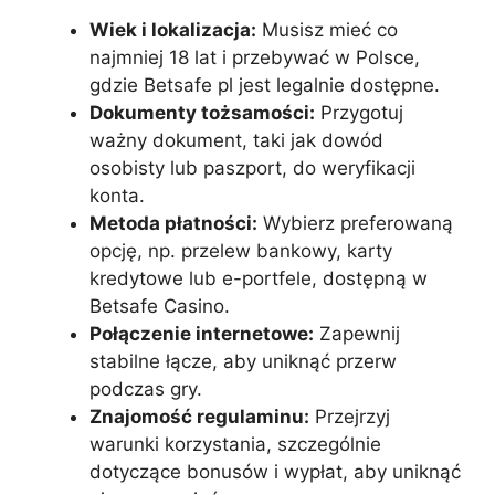
Wiek i lokalizacja:
Musisz mieć co
najmniej 18 lat i przebywać w Polsce,
gdzie Betsafe pl jest legalnie dostępne.
Dokumenty tożsamości:
Przygotuj
ważny dokument, taki jak dowód
osobisty lub paszport, do weryfikacji
konta.
Metoda płatności:
Wybierz preferowaną
opcję, np. przelew bankowy, karty
kredytowe lub e-portfele, dostępną w
Betsafe Casino.
Połączenie internetowe:
Zapewnij
stabilne łącze, aby uniknąć przerw
podczas gry.
Znajomość regulaminu:
Przejrzyj
warunki korzystania, szczególnie
dotyczące bonusów i wypłat, aby uniknąć