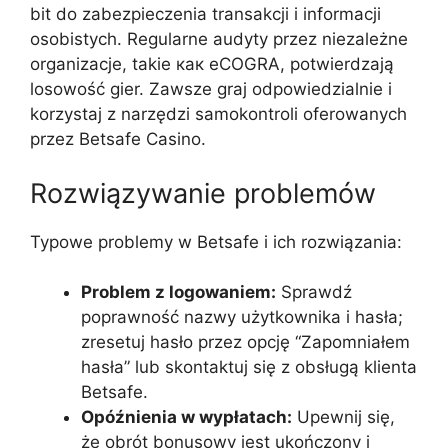
bit do zabezpieczenia transakcji i informacji
osobistych. Regularne audyty przez niezależne
organizacje, takie как eCOGRA, potwierdzają
losowość gier. Zawsze graj odpowiedzialnie i
korzystaj z narzędzi samokontroli oferowanych
przez Betsafe Casino.
Rozwiązywanie problemów
Typowe problemy w Betsafe i ich rozwiązania:
Problem z logowaniem:
Sprawdź
poprawność nazwy użytkownika i hasła;
zresetuj hasło przez opcję “Zapomniałem
hasła” lub skontaktuj się z obsługą klienta
Betsafe.
Opóźnienia w wypłatach:
Upewnij się,
że obrót bonusowy jest ukończony i