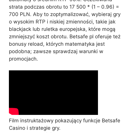
strata podczas obrotu to 17 500 * (1 – 0.96) =
700 PLN. Aby to zoptymalizować, wybieraj gry
o wysokim RTP i niskiej zmienności, takie jak
blackjack lub ruletka europejska, które mogą
zmniejszyć koszt obrotu. Betsafe pl oferuje też
bonusy reload, których matematyka jest
podobna; zawsze sprawdzaj warunki w
promocjach.
Film instruktażowy pokazujący funkcje Betsafe
Casino i strategie gry.