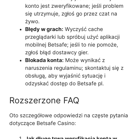
konto jest zweryfikowane; jeśli problem
się utrzymuje, zgłoś go przez czat na
żywo.
Błędy w grach:
Wyczyść cache
przeglądarki lub spróbuj użyć aplikacji
mobilnej Betsafe; jeśli to nie pomoże,
zgłoś błąd dostawcy gier.
Blokada konta:
Może wynikać z
naruszenia regulaminu; skontaktuj się z
obsługą, aby wyjaśnić sytuację i
odzyskać dostęp do Betsafe pl.
Rozszerzone FAQ
Oto szczegółowe odpowiedzi na częste pytania
dotyczące Betsafe Casino:
Jak długo trwa weryfikacja konta w