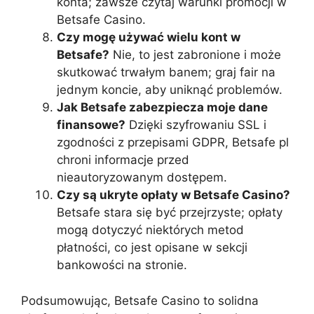
konta; zawsze czytaj warunki promocji w
Betsafe Casino.
Czy mogę używać wielu kont w
Betsafe?
Nie, to jest zabronione i może
skutkować trwałym banem; graj fair na
jednym koncie, aby uniknąć problemów.
Jak Betsafe zabezpiecza moje dane
finansowe?
Dzięki szyfrowaniu SSL i
zgodności z przepisami GDPR, Betsafe pl
chroni informacje przed
nieautoryzowanym dostępem.
Czy są ukryte opłaty w Betsafe Casino?
Betsafe stara się być przejrzyste; opłaty
mogą dotyczyć niektórych metod
płatności, co jest opisane w sekcji
bankowości na stronie.
Podsumowując, Betsafe Casino to solidna