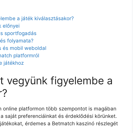
lembe a játék kiválasztásakor?
 előnyei
és sportfogadás
tés folyamata?
s és mobil weboldal
atch platformról
e játékhoz
t vegyünk figyelembe a
r?
ch online platformon több szempontot is magában
i a saját preferenciáinkat és érdeklődési körünket.
ójátékokat, érdemes a Betmatch kaszinó részlegét