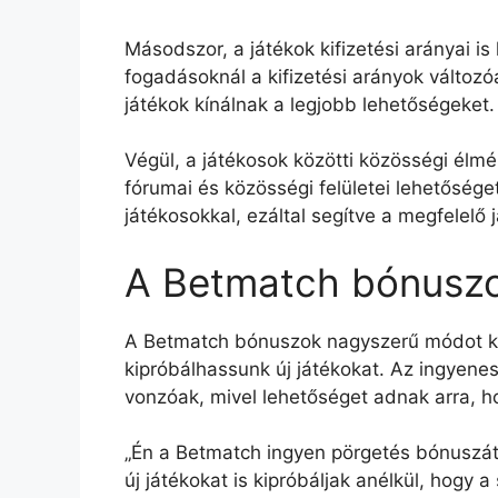
Másodszor, a játékok kifizetési arányai i
fogadásoknál a kifizetési arányok változ
játékok kínálnak a legjobb lehetőségeket.
Végül, a játékosok közötti közösségi élm
fórumai és közösségi felületei lehetősége
játékosokkal, ezáltal segítve a megfelelő j
A Betmatch bónuszo
A Betmatch bónuszok nagyszerű módot kín
kipróbálhassunk új játékokat. Az ingyene
vonzóak, mivel lehetőséget adnak arra, h
„Én a Betmatch ingyen pörgetés bónuszát
új játékokat is kipróbáljak anélkül, hogy