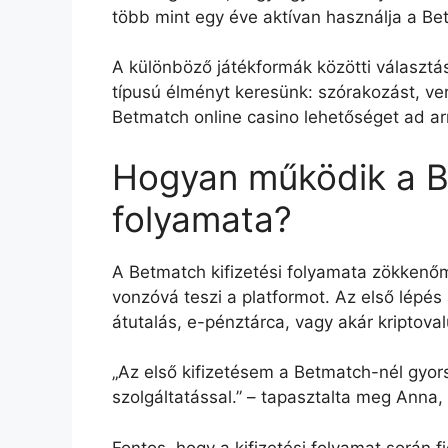
több mint egy éve aktívan használja a Be
A különböző játékformák közötti választá
típusú élményt keresünk: szórakozást, v
Betmatch online casino lehetőséget ad arr
Hogyan működik a B
folyamata?
A Betmatch kifizetési folyamata zökkenőm
vonzóvá teszi a platformot. Az első lépés 
átutalás, e-pénztárca, vagy akár kriptoval
„Az első kifizetésem a Betmatch-nél gyor
szolgáltatással.” – tapasztalta meg Anna, 
Fontos, hogy a kifizetési folyamat során