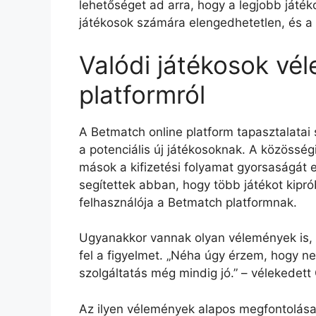
lehetőséget ad arra, hogy a legjobb játé
játékosok számára elengedhetetlen, és a
Valódi játékosok vé
platformról
A Betmatch online platform tapasztalatai
a potenciális új játékosoknak. A közössé
mások a kifizetési folyamat gyorsaságát 
segítettek abban, hogy több játékot kiprób
felhasználója a Betmatch platformnak.
Ugyanakkor vannak olyan vélemények is, a
fel a figyelmet. „Néha úgy érzem, hogy ne
szolgáltatás még mindig jó.” – vélekedett
Az ilyen vélemények alapos megfontolása