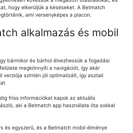
kat, hogy elkerüljük a késéseket. A Betmatch
egtörténik, ami versenyképes a piacon.
tch alkalmazás és mobil
gy bármikor és bárhol élvezhessük a fogadási
elülete megkönnyíti a navigációt, így akár
erziója szintén jól optimalizált, így asztali
at.
dig friss információkat kapok az aktuális
ászló, aki a Betmatch app használata óta sokkal
ors és egyszerű, és a Betmatch mobil élménye