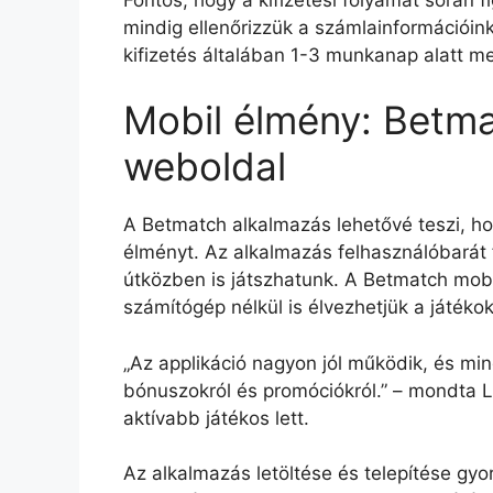
mindig ellenőrizzük a számlainformációin
kifizetés általában 1-3 munkanap alatt m
Mobil élmény: Betma
weboldal
A Betmatch alkalmazás lehetővé teszi, ho
élményt. Az alkalmazás felhasználóbarát f
útközben is játszhatunk. A Betmatch mobil v
számítógép nélkül is élvezhetjük a játékok
„Az applikáció nagyon jól működik, és min
bónuszokról és promóciókról.” – mondta L
aktívabb játékos lett.
Az alkalmazás letöltése és telepítése gy