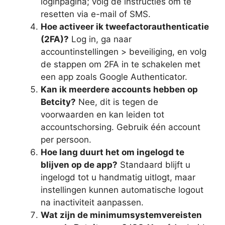
loginpagina; volg de instructies om te
resetten via e-mail of SMS.
Hoe activeer ik tweefactorauthenticatie
(2FA)?
Log in, ga naar
accountinstellingen > beveiliging, en volg
de stappen om 2FA in te schakelen met
een app zoals Google Authenticator.
Kan ik meerdere accounts hebben op
Betcity?
Nee, dit is tegen de
voorwaarden en kan leiden tot
accountschorsing. Gebruik één account
per persoon.
Hoe lang duurt het om ingelogd te
blijven op de app?
Standaard blijft u
ingelogd tot u handmatig uitlogt, maar
instellingen kunnen automatische logout
na inactiviteit aanpassen.
Wat zijn de minimumsystemvereisten