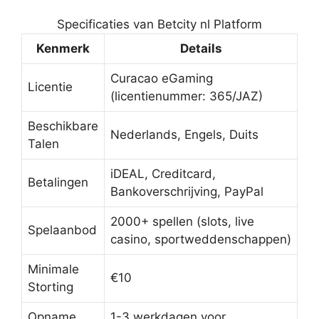
Specificaties van Betcity nl Platform
Kenmerk
Details
Curacao eGaming
Licentie
(licentienummer: 365/JAZ)
Beschikbare
Nederlands, Engels, Duits
Talen
iDEAL, Creditcard,
Betalingen
Bankoverschrijving, PayPal
2000+ spellen (slots, live
Spelaanbod
casino, sportweddenschappen)
Minimale
€10
Storting
Opname
1-3 werkdagen voor