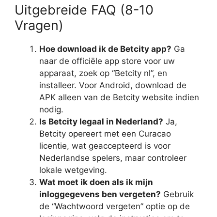
Uitgebreide FAQ (8-10
Vragen)
Hoe download ik de Betcity app?
Ga
naar de officiële app store voor uw
apparaat, zoek op “Betcity nl”, en
installeer. Voor Android, download de
APK alleen van de Betcity website indien
nodig.
Is Betcity legaal in Nederland?
Ja,
Betcity opereert met een Curacao
licentie, wat geaccepteerd is voor
Nederlandse spelers, maar controleer
lokale wetgeving.
Wat moet ik doen als ik mijn
inloggegevens ben vergeten?
Gebruik
de “Wachtwoord vergeten” optie op de