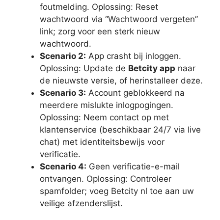
foutmelding. Oplossing: Reset
wachtwoord via “Wachtwoord vergeten”
link; zorg voor een sterk nieuw
wachtwoord.
Scenario 2:
App crasht bij inloggen.
Oplossing: Update de
Betcity app
naar
de nieuwste versie, of herinstalleer deze.
Scenario 3:
Account geblokkeerd na
meerdere mislukte inlogpogingen.
Oplossing: Neem contact op met
klantenservice (beschikbaar 24/7 via live
chat) met identiteitsbewijs voor
verificatie.
Scenario 4:
Geen verificatie-e-mail
ontvangen. Oplossing: Controleer
spamfolder; voeg Betcity nl toe aan uw
veilige afzenderslijst.