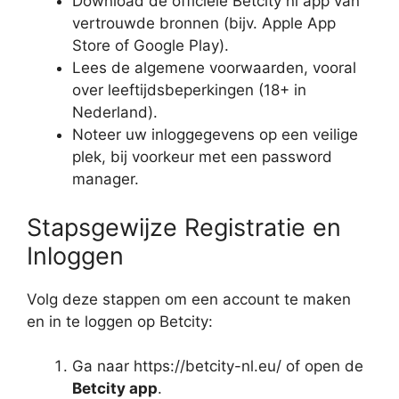
Download de officiële Betcity nl app van
vertrouwde bronnen (bijv. Apple App
Store of Google Play).
Lees de algemene voorwaarden, vooral
over leeftijdsbeperkingen (18+ in
Nederland).
Noteer uw inloggegevens op een veilige
plek, bij voorkeur met een password
manager.
Stapsgewijze Registratie en
Inloggen
Volg deze stappen om een account te maken
en in te loggen op Betcity:
Ga naar https://betcity-nl.eu/ of open de
Betcity app
.