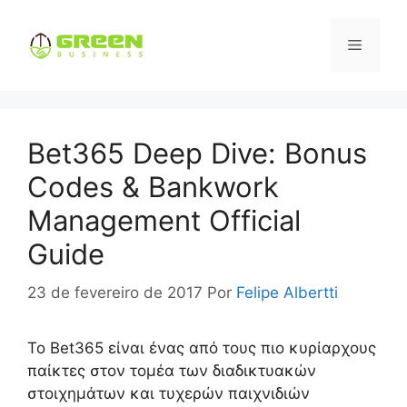
Bet365 Deep Dive: Bonus
Codes & Bankwork
Management Official
Guide
23 de fevereiro de 2017
Por
Felipe Albertti
Το Bet365 είναι ένας από τους πιο κυρίαρχους
παίκτες στον τομέα των διαδικτυακών
στοιχημάτων και τυχερών παιχνιδιών