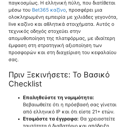
παγκοσμίως. Η ελληνική πύλη, που διατίθεται
μέσω του
Bet365 καζίνο
, προσφέρει μια
ολοκληρωμένη εμπειρία με χιλιάδες γεγονότα,
live καζίνο και αθλητικά στοιχήματα. Αυτός ο
τεχνικός οδηγός στοχεύει στην
απομυθοποίηση της πλατφόρμας, με ιδιαίτερη
έμφαση στη στρατηγική αξιοποίηση των
προσφορών και στη διαχείριση του κεφαλαίου
σας.
Πριν Ξεκινήσετε: Το Βασικό
Checklist
Επαληθεύστε τη νομιμότητα:
Βεβαιωθείτε ότι η πρόσβασή σας γίνεται
από ελληνικό IP και ότι είστε 21+ ετών.
Ετοιμάστε τα έγγραφα:
Θα χρειαστείτε
ταυτότητα ή διαβατήριο και απόδειξη