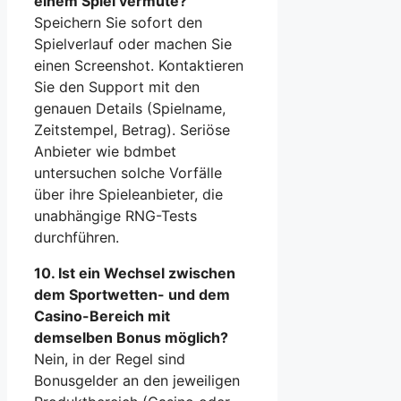
einem Spiel vermute?
Speichern Sie sofort den
Spielverlauf oder machen Sie
einen Screenshot. Kontaktieren
Sie den Support mit den
genauen Details (Spielname,
Zeitstempel, Betrag). Seriöse
Anbieter wie bdmbet
untersuchen solche Vorfälle
über ihre Spieleanbieter, die
unabhängige RNG-Tests
durchführen.
10. Ist ein Wechsel zwischen
dem Sportwetten- und dem
Casino-Bereich mit
demselben Bonus möglich?
Nein, in der Regel sind
Bonusgelder an den jeweiligen