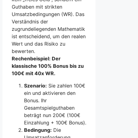
Guthaben mit strikten
Umsatzbedingungen (WR). Das
Verständnis der
zugrundeliegenden Mathematik
ist entscheidend, um den realen
Wert und das Risiko zu
bewerten.
Rechenbeispiel: Der
klassische 100% Bonus bis zu
100€ mit 40x WR.
Szenario:
Sie zahlen 100€
ein und aktivieren den
Bonus. Ihr
Gesamtspielguthaben
beträgt nun 200€ (100€
Einzahlung + 100€ Bonus).
Bedingung:
Die
Umsatzanforderung