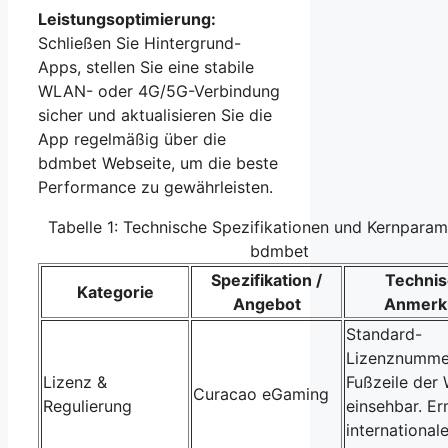
Leistungsoptimierung:
Schließen Sie Hintergrund-
Apps, stellen Sie eine stabile
WLAN- oder 4G/5G-Verbindung
sicher und aktualisieren Sie die
App regelmäßig über die
bdmbet Webseite, um die beste
Performance zu gewährleisten.
Tabelle 1: Technische Spezifikationen und Kernparam
bdmbet
Spezifikation /
Techni
Kategorie
Angebot
Anmerk
Standard-
Lizenznummer
Lizenz &
Fußzeile der
Curacao eGaming
Regulierung
einsehbar. Er
international