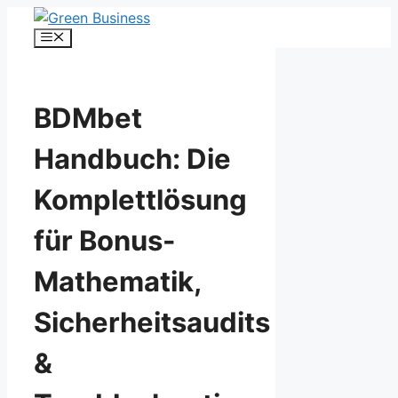
Pular
para
Menu
o
conteúdo
BDMbet
Handbuch: Die
Komplettlösung
für Bonus-
Mathematik,
Sicherheitsaudits
&