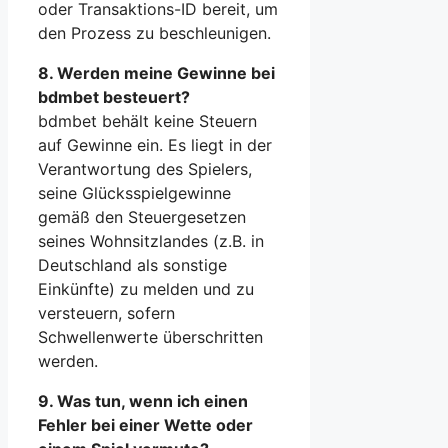
oder Transaktions-ID bereit, um
den Prozess zu beschleunigen.
8. Werden meine Gewinne bei
bdmbet besteuert?
bdmbet behält keine Steuern
auf Gewinne ein. Es liegt in der
Verantwortung des Spielers,
seine Glücksspielgewinne
gemäß den Steuergesetzen
seines Wohnsitzlandes (z.B. in
Deutschland als sonstige
Einkünfte) zu melden und zu
versteuern, sofern
Schwellenwerte überschritten
werden.
9. Was tun, wenn ich einen
Fehler bei einer Wette oder