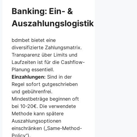
Banking: Ein- &
Auszahlungslogistik
bdmbet bietet eine
diversifizierte Zahlungsmatrix.
Transparenz über Limits und
Laufzeiten ist für die Cashflow-
Planung essentiell.
Einzahlungen:
Sind in der
Regel sofort gutgeschrieben
und gebührenfrei.
Mindestbeträge beginnen oft
bei 10-20€. Die verwendete
Methode kann spätere
Auszahlungsoptionen
einschränken („Same-Method-
Policy“).