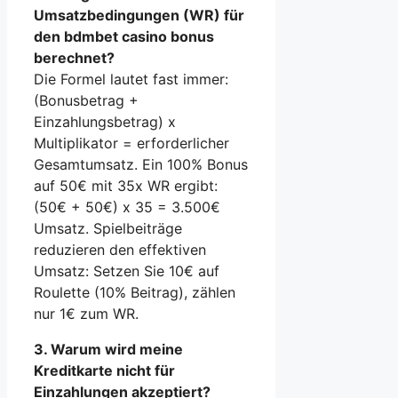
Umsatzbedingungen (WR) für
den bdmbet casino bonus
berechnet?
Die Formel lautet fast immer:
(Bonusbetrag +
Einzahlungsbetrag) x
Multiplikator = erforderlicher
Gesamtumsatz. Ein 100% Bonus
auf 50€ mit 35x WR ergibt:
(50€ + 50€) x 35 = 3.500€
Umsatz. Spielbeiträge
reduzieren den effektiven
Umsatz: Setzen Sie 10€ auf
Roulette (10% Beitrag), zählen
nur 1€ zum WR.
3. Warum wird meine
Kreditkarte nicht für
Einzahlungen akzeptiert?