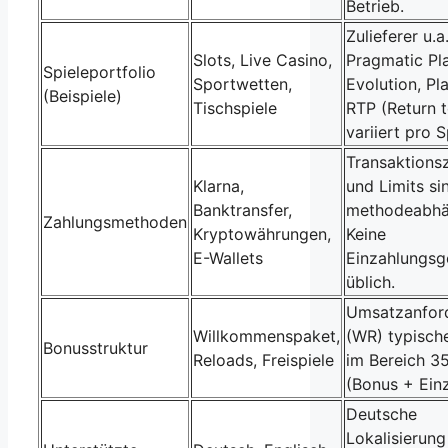
Betrieb.
Zulieferer u.a
Slots, Live Casino,
Pragmatic Pla
Spieleportfolio
Sportwetten,
Evolution, Pl
(Beispiele)
Tischspiele
RTP (Return t
variiert pro S
Transaktions
Klarna,
und Limits si
Banktransfer,
methodeabhä
Zahlungsmethoden
Kryptowährungen,
Keine
E-Wallets
Einzahlungsg
üblich.
Umsatzanfor
Willkommenspaket,
(WR) typisch
Bonusstruktur
Reloads, Freispiele
im Bereich 3
(Bonus + Ein
Deutsche
Lokalisierung