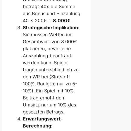
beträgt 40x die Summe
aus Bonus und Einzahlung:
40 x 200€ =
8.000€
.
Strategische Implikation:
Sie müssen Wetten im
Gesamtwert von 8.000€
platzieren, bevor eine
Auszahlung beantragt
werden kann. Spiele
tragen unterschiedlich zu
den WR bei (Slots oft
100%, Roulette nur zu 5-
10%). Ein Spiel mit 10%
Beitrag erhöht den
Umsatz nur um 10% des
gesetzten Betrags.
Erwartungswert-
Berechnung: