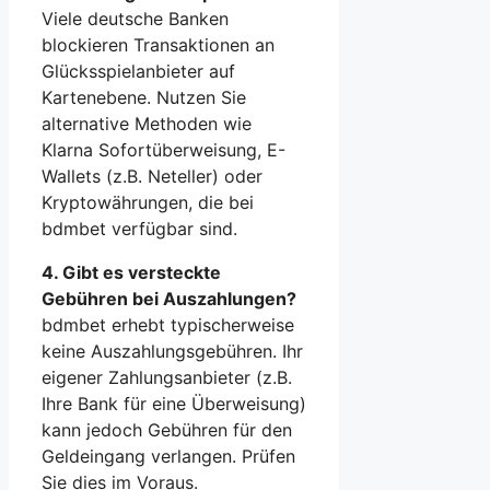
Viele deutsche Banken
blockieren Transaktionen an
Glücksspielanbieter auf
Kartenebene. Nutzen Sie
alternative Methoden wie
Klarna Sofortüberweisung, E-
Wallets (z.B. Neteller) oder
Kryptowährungen, die bei
bdmbet verfügbar sind.
4. Gibt es versteckte
Gebühren bei Auszahlungen?
bdmbet erhebt typischerweise
keine Auszahlungsgebühren. Ihr
eigener Zahlungsanbieter (z.B.
Ihre Bank für eine Überweisung)
kann jedoch Gebühren für den
Geldeingang verlangen. Prüfen
Sie dies im Voraus.