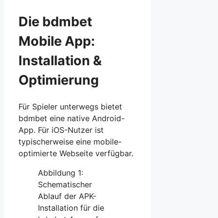
Die bdmbet
Mobile App:
Installation &
Optimierung
Für Spieler unterwegs bietet
bdmbet eine native Android-
App. Für iOS-Nutzer ist
typischerweise eine mobile-
optimierte Webseite verfügbar.
Abbildung 1:
Schematischer
Ablauf der APK-
Installation für die