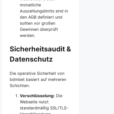
monatliche
Auszahlungslimits sind in
den AGB definiert und
sollten vor großen
Gewinnen überprüft
werden.
Sicherheitsaudit &
Datenschutz
Die operative Sicherheit von
bdmbet basiert auf mehreren
Schichten:
Verschlüsselung:
Die
Webseite nutzt
standardmäßig SSL/TLS-
Verschlüsselung