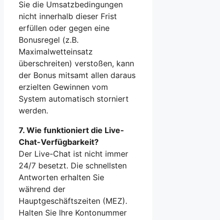
Sie die Umsatzbedingungen
nicht innerhalb dieser Frist
erfüllen oder gegen eine
Bonusregel (z.B.
Maximalwetteinsatz
überschreiten) verstoßen, kann
der Bonus mitsamt allen daraus
erzielten Gewinnen vom
System automatisch storniert
werden.
7. Wie funktioniert die Live-
Chat-Verfügbarkeit?
Der Live-Chat ist nicht immer
24/7 besetzt. Die schnellsten
Antworten erhalten Sie
während der
Hauptgeschäftszeiten (MEZ).
Halten Sie Ihre Kontonummer