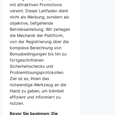
mit attraktiven Promotions
vereint. Dieser Leitfaden dient
nicht als Werbung, sondern als
objektive, tiefgehende
Betriebsanleitung. Wir zerlegen
die Mechanik der Plattform,
von der Registrierung über die
komplexe Berechnung von
Bonusbedingungen bis hin zu
fortgeschrittenen
Sicherheitschecks und
Problemlösungsprotokollen.
Ziel ist es, Ihnen das
notwendige Werkzeug an die
Hand zu geben, um bdmbet
effizient und informiert zu
nutzen.
Bevor Sie beginnen: Die