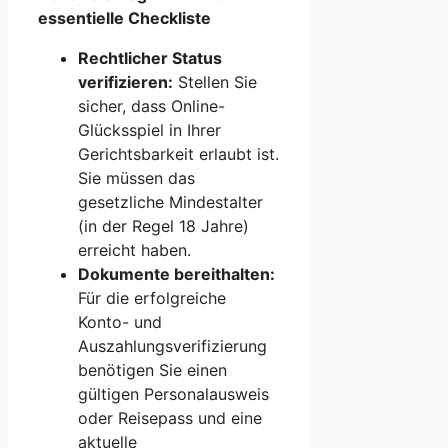
essentielle Checkliste
Rechtlicher Status
verifizieren:
Stellen Sie
sicher, dass Online-
Glücksspiel in Ihrer
Gerichtsbarkeit erlaubt ist.
Sie müssen das
gesetzliche Mindestalter
(in der Regel 18 Jahre)
erreicht haben.
Dokumente bereithalten:
Für die erfolgreiche
Konto- und
Auszahlungsverifizierung
benötigen Sie einen
gültigen Personalausweis
oder Reisepass und eine
aktuelle