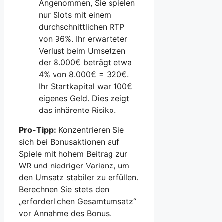
Angenommen, Sie spielen
nur Slots mit einem
durchschnittlichen RTP
von 96%. Ihr erwarteter
Verlust beim Umsetzen
der 8.000€ beträgt etwa
4% von 8.000€ = 320€.
Ihr Startkapital war 100€
eigenes Geld. Dies zeigt
das inhärente Risiko.
Pro-Tipp:
Konzentrieren Sie
sich bei Bonusaktionen auf
Spiele mit hohem Beitrag zur
WR und niedriger Varianz, um
den Umsatz stabiler zu erfüllen.
Berechnen Sie stets den
„erforderlichen Gesamtumsatz“
vor Annahme des Bonus.