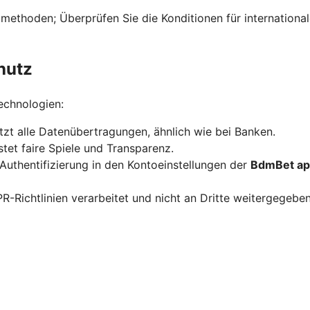
ethoden; Überprüfen Sie die Konditionen für internationa
hutz
Technologien:
zt alle Datenübertragungen, ähnlich wie bei Banken.
et faire Spiele und Transparenz.
Authentifizierung in den Kontoeinstellungen der
BdmBet a
ichtlinien verarbeitet und nicht an Dritte weitergegeben