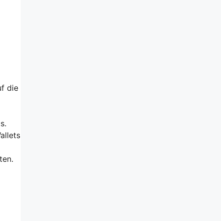
f die
s.
allets
ten.