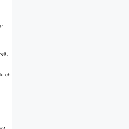
er
eit,
durch,
m).