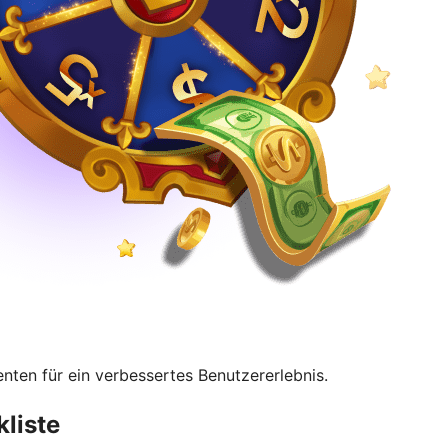
ten für ein verbessertes Benutzererlebnis.
kliste