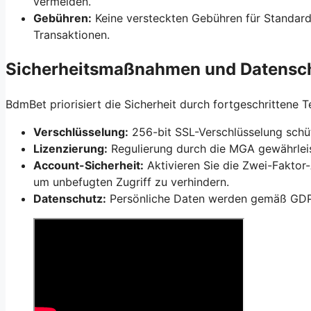
vermeiden.
Gebühren:
Keine versteckten Gebühren für Standardm
Transaktionen.
Sicherheitsmaßnahmen und Datensc
BdmBet priorisiert die Sicherheit durch fortgeschrittene 
Verschlüsselung:
256-bit SSL-Verschlüsselung schüt
Lizenzierung:
Regulierung durch die MGA gewährleist
Account-Sicherheit:
Aktivieren Sie die Zwei-Faktor-
um unbefugten Zugriff zu verhindern.
Datenschutz:
Persönliche Daten werden gemäß GDPR-R