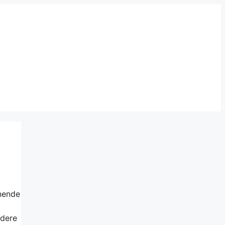
nnende
ndere