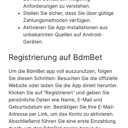
Anforderungen zu verstehen.
Stellen Sie sicher, dass Sie über gültige
Zahlungsmethoden verfügen.
Aktivieren Sie App-Installationen aus
unbekannten Quellen auf Android-
Geräten.
Registrierung auf BdmBet
Um die BdmBet app voll auszunutzen, folgen
Sie diesen Schritten: Besuchen Sie die offizielle
Website oder laden Sie die App direkt herunter.
Klicken Sie auf “Registrieren” und geben Sie
persönliche Daten wie Name, E-Mail und
Geburtsdatum ein. Bestätigen Sie Ihre E-Mail-
Adresse per Link, um das Konto zu aktivieren.
Abschließend führen Sie eine erste Einzahlung