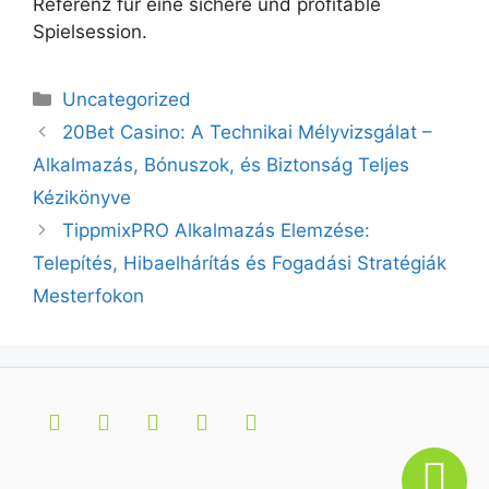
Referenz für eine sichere und profitable
Spielsession.
Uncategorized
20Bet Casino: A Technikai Mélyvizsgálat –
Alkalmazás, Bónuszok, és Biztonság Teljes
Kézikönyve
TippmixPRO Alkalmazás Elemzése:
Telepítés, Hibaelhárítás és Fogadási Stratégiák
Mesterfokon