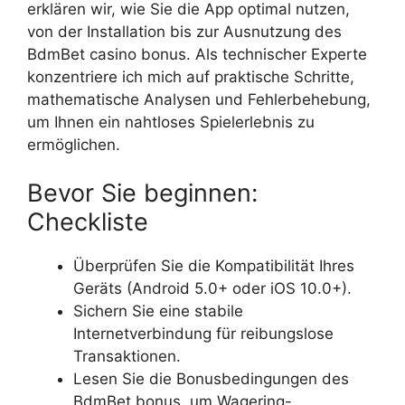
erklären wir, wie Sie die App optimal nutzen,
von der Installation bis zur Ausnutzung des
BdmBet casino bonus. Als technischer Experte
konzentriere ich mich auf praktische Schritte,
mathematische Analysen und Fehlerbehebung,
um Ihnen ein nahtloses Spielerlebnis zu
ermöglichen.
Bevor Sie beginnen:
Checkliste
Überprüfen Sie die Kompatibilität Ihres
Geräts (Android 5.0+ oder iOS 10.0+).
Sichern Sie eine stabile
Internetverbindung für reibungslose
Transaktionen.
Lesen Sie die Bonusbedingungen des
BdmBet bonus, um Wagering-