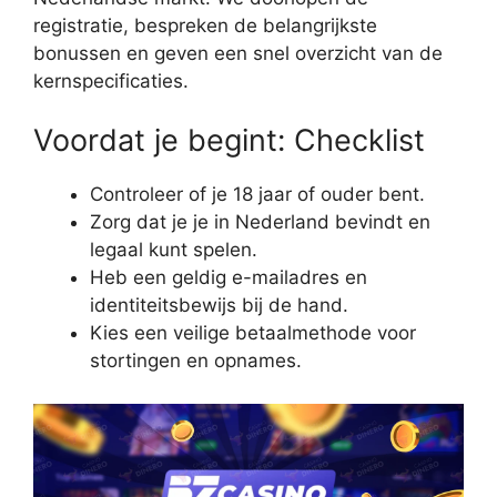
registratie, bespreken de belangrijkste
bonussen en geven een snel overzicht van de
kernspecificaties.
Voordat je begint: Checklist
Controleer of je 18 jaar of ouder bent.
Zorg dat je je in Nederland bevindt en
legaal kunt spelen.
Heb een geldig e-mailadres en
identiteitsbewijs bij de hand.
Kies een veilige betaalmethode voor
stortingen en opnames.