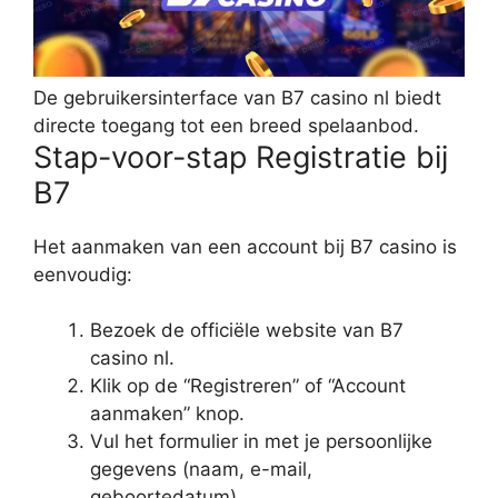
De gebruikersinterface van B7 casino nl biedt
directe toegang tot een breed spelaanbod.
Stap-voor-stap Registratie bij
B7
Het aanmaken van een account bij B7 casino is
eenvoudig:
Bezoek de officiële website van B7
casino nl.
Klik op de “Registreren” of “Account
aanmaken” knop.
Vul het formulier in met je persoonlijke
gegevens (naam, e-mail,
geboortedatum).