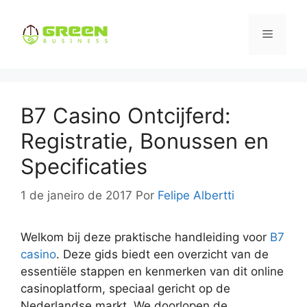
B7 Casino Ontcijferd:
Registratie, Bonussen en
Specificaties
1 de janeiro de 2017
Por
Felipe Albertti
Welkom bij deze praktische handleiding voor
B7
casino
. Deze gids biedt een overzicht van de
essentiële stappen en kenmerken van dit online
casinoplatform, speciaal gericht op de
Nederlandse markt. We doorlopen de