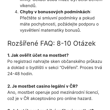
víkendů.
Chyby v bonusových podmínkách
:
Přečtěte si smluvní podmínky a pokud
máte pochybnosti, požádejte podporu o
vysvětlení matematiky bonusů.
Rozšířené FAQ: 8-10 Otázek
1. Jak ověřit účet na mostbet?
Po registraci nahrajte sken občanského průkazu
a doklad o bydlišti v sekci “Ověření”. Proces trvá
24-48 hodin.
2. Je mostbet casino legální v ČR?
Ano, mostbet operuje pod mezinárodní licencí,
což je v ČR akceptováno pro online hazard.