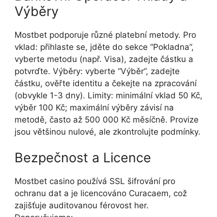
Výběry
Mostbet podporuje různé platební metody. Pro
vklad: přihlaste se, jděte do sekce “Pokladna”,
vyberte metodu (např. Visa), zadejte částku a
potvrďte. Výběry: vyberte “Výběr”, zadejte
částku, ověřte identitu a čekejte na zpracování
(obvykle 1-3 dny). Limity: minimální vklad 50 Kč,
výběr 100 Kč; maximální výběry závisí na
metodě, často až 500 000 Kč měsíčně. Provize
jsou většinou nulové, ale zkontrolujte podmínky.
Bezpečnost a Licence
Mostbet casino používá SSL šifrování pro
ochranu dat a je licencováno Curacaem, což
zajišťuje auditovanou férovost her.