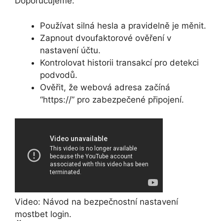
Doporučujeme:
Používat silná hesla a pravidelně je měnit.
Zapnout dvoufaktorové ověření v
nastavení účtu.
Kontrolovat historii transakcí pro detekci
podvodů.
Ověřit, že webová adresa začíná
“https://” pro zabezpečené připojení.
Video: Návod na bezpečnostní nastavení
mostbet login.