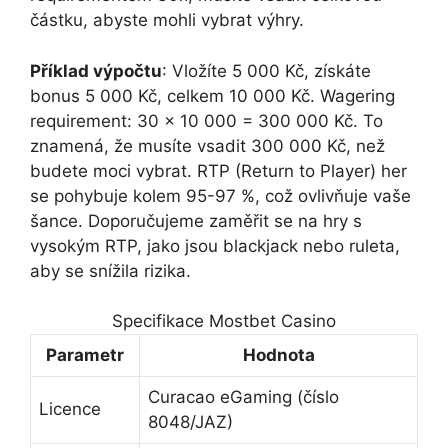
částku, abyste mohli vybrat výhry.
Příklad výpočtu
: Vložíte 5 000 Kč, získáte
bonus 5 000 Kč, celkem 10 000 Kč. Wagering
requirement: 30 x 10 000 = 300 000 Kč. To
znamená, že musíte vsadit 300 000 Kč, než
budete moci vybrat. RTP (Return to Player) her
se pohybuje kolem 95-97 %, což ovlivňuje vaše
šance. Doporučujeme zaměřit se na hry s
vysokým RTP, jako jsou blackjack nebo ruleta,
aby se snížila rizika.
Specifikace Mostbet Casino
Parametr
Hodnota
Curacao eGaming (číslo
Licence
8048/JAZ)