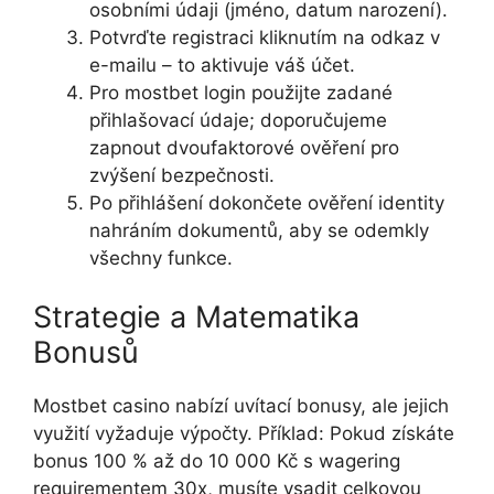
osobními údaji (jméno, datum narození).
Potvrďte registraci kliknutím na odkaz v
e-mailu – to aktivuje váš účet.
Pro mostbet login použijte zadané
přihlašovací údaje; doporučujeme
zapnout dvoufaktorové ověření pro
zvýšení bezpečnosti.
Po přihlášení dokončete ověření identity
nahráním dokumentů, aby se odemkly
všechny funkce.
Strategie a Matematika
Bonusů
Mostbet casino nabízí uvítací bonusy, ale jejich
využití vyžaduje výpočty. Příklad: Pokud získáte
bonus 100 % až do 10 000 Kč s wagering
requirementem 30x, musíte vsadit celkovou