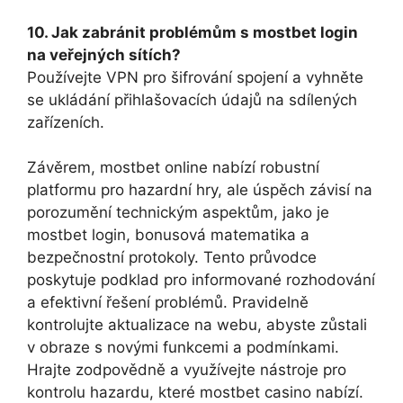
10. Jak zabránit problémům s mostbet login
na veřejných sítích?
Používejte VPN pro šifrování spojení a vyhněte
se ukládání přihlašovacích údajů na sdílených
zařízeních.
Závěrem, mostbet online nabízí robustní
platformu pro hazardní hry, ale úspěch závisí na
porozumění technickým aspektům, jako je
mostbet login, bonusová matematika a
bezpečnostní protokoly. Tento průvodce
poskytuje podklad pro informované rozhodování
a efektivní řešení problémů. Pravidelně
kontrolujte aktualizace na webu, abyste zůstali
v obraze s novými funkcemi a podmínkami.
Hrajte zodpovědně a využívejte nástroje pro
kontrolu hazardu, které mostbet casino nabízí.