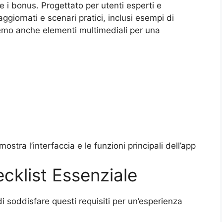
 e i bonus. Progettato per utenti esperti e
aggiornati e scenari pratici, inclusi esempi di
remo anche elementi multimediali per una
ostra l’interfaccia e le funzioni principali dell’app
ecklist Essenziale
di soddisfare questi requisiti per un’esperienza