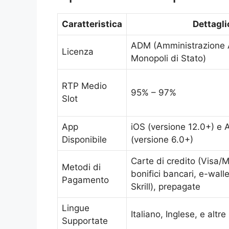
Caratteristica
Dettagli
ADM (Amministrazione
Licenza
Monopoli di Stato)
RTP Medio
95% – 97%
Slot
App
iOS (versione 12.0+) e 
Disponibile
(versione 6.0+)
Carte di credito (Visa/
Metodi di
bonifici bancari, e-wall
Pagamento
Skrill), prepagate
Lingue
Italiano, Inglese, e altre
Supportate