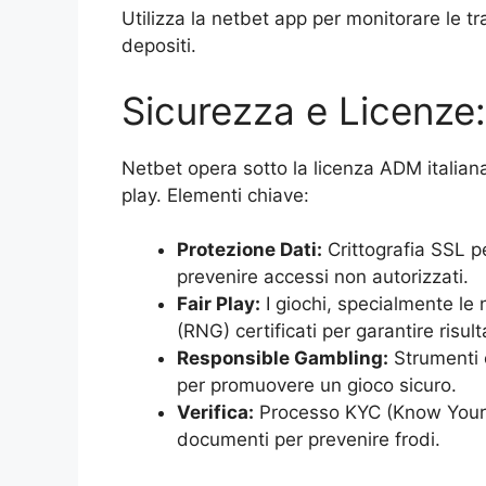
Utilizza la netbet app per monitorare le t
depositi.
Sicurezza e Licenze:
Netbet opera sotto la licenza ADM italiana
play. Elementi chiave:
Protezione Dati:
Crittografia SSL pe
prevenire accessi non autorizzati.
Fair Play:
I giochi, specialmente le 
(RNG) certificati per garantire risulta
Responsible Gambling:
Strumenti c
per promuovere un gioco sicuro.
Verifica:
Processo KYC (Know Your 
documenti per prevenire frodi.