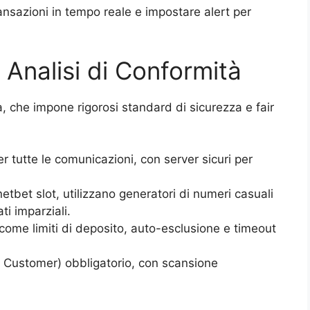
ransazioni in tempo reale e impostare alert per
 Analisi di Conformità
, che impone rigorosi standard di sicurezza e fair
r tutte le comunicazioni, con server sicuri per
netbet slot, utilizzano generatori di numeri casuali
ti imparziali.
ome limiti di deposito, auto-esclusione e timeout
Customer) obbligatorio, con scansione