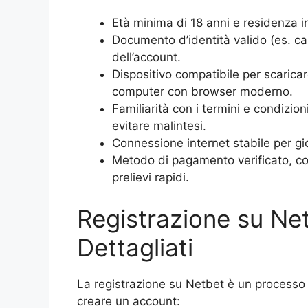
Età minima di 18 anni e residenza in
Documento d’identità valido (es. car
dell’account.
Dispositivo compatibile per scarica
computer con browser moderno.
Familiarità con i termini e condizi
evitare malintesi.
Connessione internet stabile per gio
Metodo di pagamento verificato, com
prelievi rapidi.
Registrazione su Ne
Dettagliati
La registrazione su Netbet è un processo 
creare un account: