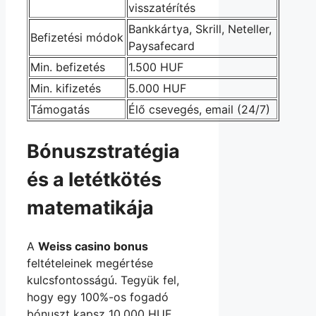
visszatérítés
Bankkártya, Skrill, Neteller,
Befizetési módok
Paysafecard
Min. befizetés
1.500 HUF
Min. kifizetés
5.000 HUF
Támogatás
Élő csevegés, email (24/7)
Bónuszstratégia
és a letétkötés
matematikája
A
Weiss casino bonus
feltételeinek megértése
kulcsfontosságú. Tegyük fel,
hogy egy 100%-os fogadó
bónuszt kapsz 10.000 HUF