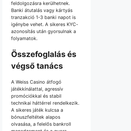
feldolgozásra kerülhetnek.
Banki átutalás vagy kártyás
tranzakció 1-3 banki napot is
igénybe vehet. A sikeres KYC-
azonosítás után gyorsulnak a
folyamatok.
Összefoglalás és
végső tanács
A Weiss Casino átfogó
játékkínálattal, agressív
promóciókkal és stabil
technikai háttérrel rendelkezik.
A sikeres játék kulcsa a
bónuszfeltétek alapos
olvasása, a felelős bankroll