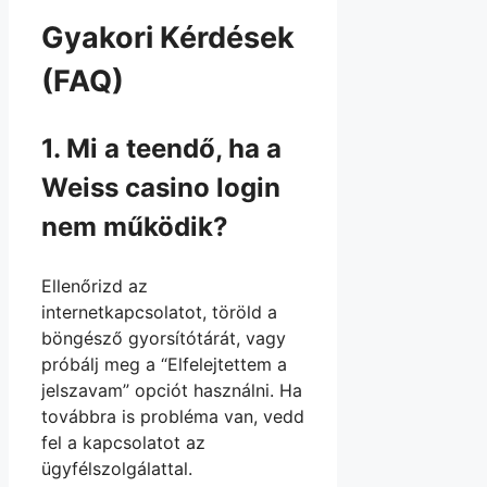
Gyakori Kérdések
(FAQ)
1. Mi a teendő, ha a
Weiss casino login
nem működik?
Ellenőrizd az
internetkapcsolatot, töröld a
böngésző gyorsítótárát, vagy
próbálj meg a “Elfelejtettem a
jelszavam” opciót használni. Ha
továbbra is probléma van, vedd
fel a kapcsolatot az
ügyfélszolgálattal.