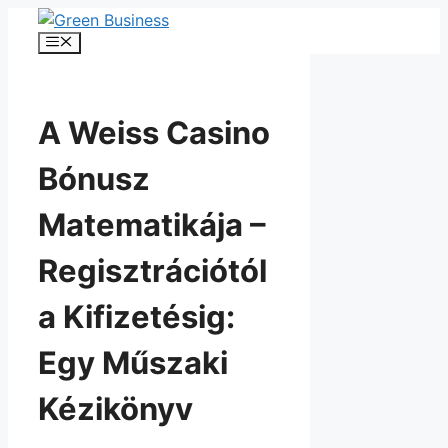
Pular
para
Menu
o
conteúdo
A Weiss Casino
Bónusz
Matematikája –
Regisztrációtól
a Kifizetésig:
Egy Műszaki
Kézikönyv