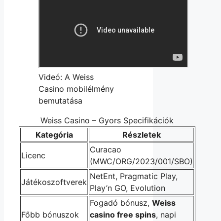
Videó: A Weiss
Casino mobilélmény
bemutatása
Weiss Casino – Gyors Specifikációk
Kategória
Részletek
Curacao
Licenc
(MWC/ORG/2023/001/SBO)
NetEnt, Pragmatic Play,
Játékoszoftverek
Play’n GO, Evolution
Fogadó bónusz,
Weiss
Főbb bónuszok
casino free spins
, napi