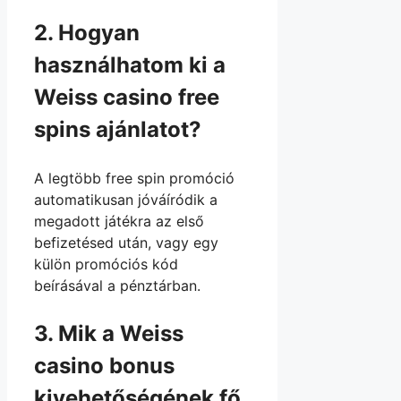
2. Hogyan
használhatom ki a
Weiss casino free
spins ajánlatot?
A legtöbb free spin promóció
automatikusan jóváíródik a
megadott játékra az első
befizetésed után, vagy egy
külön promóciós kód
beírásával a pénztárban.
3. Mik a Weiss
casino bonus
kivehetőségének fő