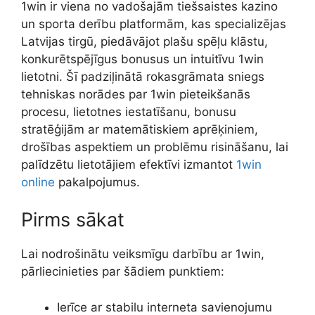
1win ir viena no vadošajām tiešsaistes kazino
un sporta derību platformām, kas specializējas
Latvijas tirgū, piedāvājot plašu spēļu klāstu,
konkurētspējīgus bonusus un intuitīvu 1win
lietotni. Šī padziļinātā rokasgrāmata sniegs
tehniskas norādes par 1win pieteikšanās
procesu, lietotnes iestatīšanu, bonusu
stratēģijām ar matemātiskiem aprēķiniem,
drošības aspektiem un problēmu risināšanu, lai
palīdzētu lietotājiem efektīvi izmantot
1win
online
pakalpojumus.
Pirms sākat
Lai nodrošinātu veiksmīgu darbību ar 1win,
pārliecinieties par šādiem punktiem:
Ierīce ar stabilu interneta savienojumu