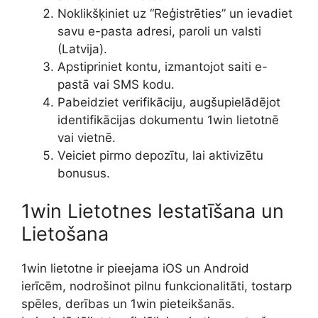
Noklikšķiniet uz “Reģistrēties” un ievadiet
savu e-pasta adresi, paroli un valsti
(Latvija).
Apstipriniet kontu, izmantojot saiti e-
pastā vai SMS kodu.
Pabeidziet verifikāciju, augšupielādējot
identifikācijas dokumentu 1win lietotnē
vai vietnē.
Veiciet pirmo depozītu, lai aktivizētu
bonusus.
1win Lietotnes Iestatīšana un
Lietošana
1win lietotne ir pieejama iOS un Android
ierīcēm, nodrošinot pilnu funkcionalitāti, tostarp
spēles, derības un 1win pieteikšanās.