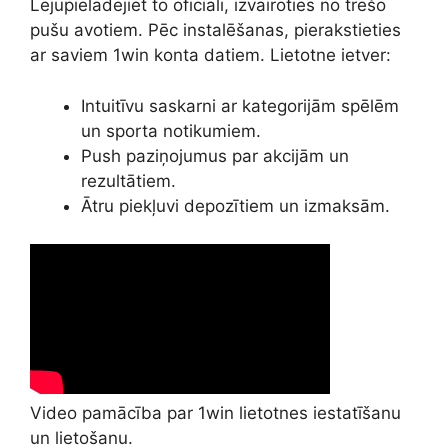
Lejupielādējiet to oficiāli, izvairoties no trešo
pušu avotiem. Pēc instalēšanas, pierakstieties
ar saviem 1win konta datiem. Lietotne ietver:
Intuitīvu saskarni ar kategorijām spēlēm
un sporta notikumiem.
Push paziņojumus par akcijām un
rezultātiem.
Ātru piekļuvi depozītiem un izmaksām.
Video pamācība par 1win lietotnes iestatīšanu
un lietošanu.