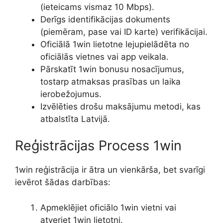
(ieteicams vismaz 10 Mbps).
Derīgs identifikācijas dokuments
(piemēram, pase vai ID karte) verifikācijai.
Oficiālā 1win lietotne lejupielādēta no
oficiālās vietnes vai app veikala.
Pārskatīt 1win bonusu nosacījumus,
tostarp atmaksas prasības un laika
ierobežojumus.
Izvēlēties drošu maksājumu metodi, kas
atbalstīta Latvijā.
Reģistrācijas Process 1win
1win reģistrācija ir ātra un vienkārša, bet svarīgi
ievērot šādas darbības:
Apmeklējiet oficiālo 1win vietni vai
atveriet 1win lietotni.