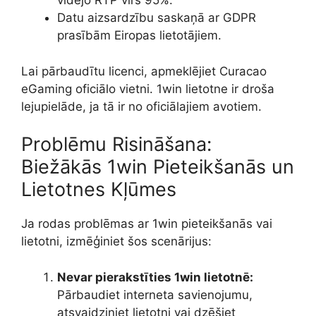
vidējo RTP virs 95%.
Datu aizsardzību saskaņā ar GDPR
prasībām Eiropas lietotājiem.
Lai pārbaudītu licenci, apmeklējiet Curacao
eGaming oficiālo vietni. 1win lietotne ir droša
lejupielāde, ja tā ir no oficiālajiem avotiem.
Problēmu Risināšana:
Biežākās 1win Pieteikšanās un
Lietotnes Kļūmes
Ja rodas problēmas ar 1win pieteikšanās vai
lietotni, izmēģiniet šos scenārijus:
Nevar pierakstīties 1win lietotnē:
Pārbaudiet interneta savienojumu,
atsvaidziniet lietotni vai dzēšiet