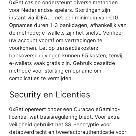
0xBet casino ondersteunt diverse methoden
voor Nederlandse spelers. Stortingen zijn
instant via iDEAL, met een minimum van €10.
Opnames duren 1-3 bankdagen, afhankelijk van
de methode; e-wallets zijn het snelst. Verifieer
uw account vooraf om vertragingen te
voorkomen. Let op transactiekosten:
bankoverschrijvingen kunnen €5 kosten, terwijl
e-wallets vaak gratis zijn. Gebruik dezelfde
methode voor storting en opname om
complicaties te vermijden.
Security en Licenties
0xBet opereert onder een Curacao eGaming-
licentie, wat basisregulering biedt. Voor extra
veiligheid gebruikt het SSL-encryptie voor
dataoverdracht en tweefactorauthenticatie voor