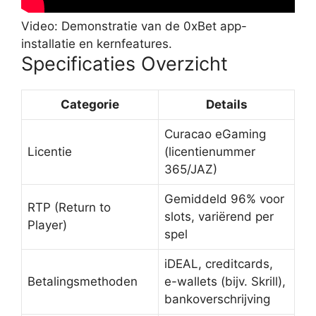
Video: Demonstratie van de 0xBet app-
installatie en kernfeatures.
Specificaties Overzicht
Categorie
Details
Curacao eGaming
Licentie
(licentienummer
365/JAZ)
Gemiddeld 96% voor
RTP (Return to
slots, variërend per
Player)
spel
iDEAL, creditcards,
Betalingsmethoden
e-wallets (bijv. Skrill),
bankoverschrijving