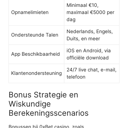
Minimaal €10,
Opnamelimieten
maximaal €5000 per
dag
Nederlands, Engels,
Ondersteunde Talen
Duits, en meer
iOS en Android, via
App Beschikbaarheid
officiële download
24/7 live chat, e-mail,
Klantenondersteuning
telefoon
Bonus Strategie en
Wiskundige
Berekeningsscenarios
Bonussen bij 0xBet casino, zoals