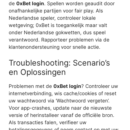
de
0xBet login
. Spellen worden geaudit door
onafhankelijke partijen voor fair play. Als
Nederlandse speler, controleer lokale
wetgeving; 0xBet is toegankelijk maar valt
onder Nederlandse gokwetten, dus speel
verantwoord. Rapporteer problemen via de
klantenondersteuning voor snelle actie.
Troubleshooting: Scenario’s
en Oplossingen
Problemen met de
0xBet login
? Controleer uw
internetverbinding, wis cache/cookies of reset
uw wachtwoord via ‘Wachtwoord vergeten’.
Voor app-crashes, update naar de nieuwste
versie of herinstalleer vanaf de officiële bron.
Als transacties falen, verifieer uw
betalingsgegevens of neem contact op met uw