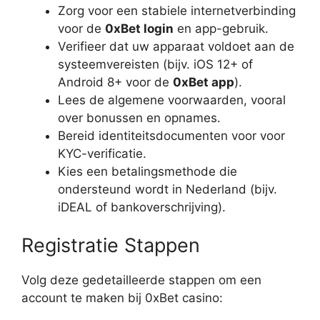
Zorg voor een stabiele internetverbinding
voor de
0xBet login
en app-gebruik.
Verifieer dat uw apparaat voldoet aan de
systeemvereisten (bijv. iOS 12+ of
Android 8+ voor de
0xBet app
).
Lees de algemene voorwaarden, vooral
over bonussen en opnames.
Bereid identiteitsdocumenten voor voor
KYC-verificatie.
Kies een betalingsmethode die
ondersteund wordt in Nederland (bijv.
iDEAL of bankoverschrijving).
Registratie Stappen
Volg deze gedetailleerde stappen om een
account te maken bij 0xBet casino: