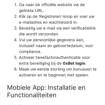
Ga naar de officiële website via de
gelinkte URL.
Klik op de ‘Registreren’-knop en voer uw
e-mailadres en wachtwoord in.
Bevestig uw e-mail via een verificatielink
die wordt verzonden.
Vul uw persoonlijke gegevens aan,
inclusief naam en geboortedatum, voor
compliance.
Activeer tweefactorauthenticatie voor
extra beveiliging bij de
0xBet login
.
Maak uw eerste storting om bonussen te
activeren en te beginnen met spelen.
Mobiele App: Installatie en
Functionaliteiten