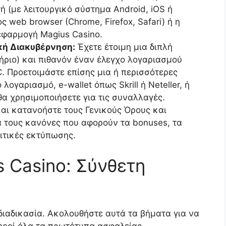
 (με λειτουργικό σύστημα Android, iOS ή
 web browser (Chrome, Firefox, Safari) ή η
εφαρμογή Magius Casino.
κή Διακυβέρνηση:
Έχετε έτοιμη μια διπλή
ήριο) και πιθανόν έναν έλεγχο λογαριασμού
KYC. Προετοιμάστε επίσης μια ή περισσότερες
ογαριασμό, e-wallet όπως Skrill ή Neteller, ή
α χρησιμοποιήσετε για τις συναλλαγές.
αι κατανοήστε τους Γενικούς Όρους και
ρα τους κανόνες που αφορούν τα bonuses, τα
λιτικές εκτύπωσης.
 Casino: Σύνθετη
διαδικασία. Ακολουθήστε αυτά τα βήματα για να
ηροί όλα τα πρωτότυπα ασφαλείας.