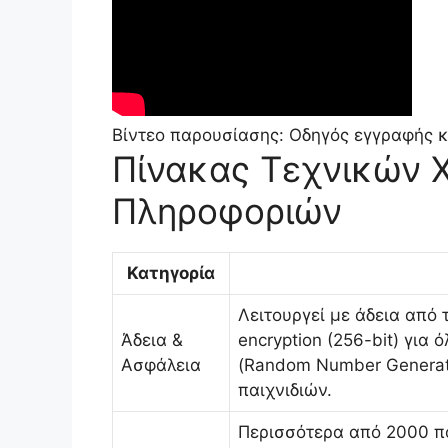
Βίντεο παρουσίασης: Οδηγός εγγραφής
Πίνακας Τεχνικών 
Πληροφοριών
Κατηγορία
Λειτουργεί με άδεια από 
Άδεια &
encryption (256-bit) για
Ασφάλεια
(Random Number Generato
παιχνιδιών.
Περισσότερα από 2000 πα