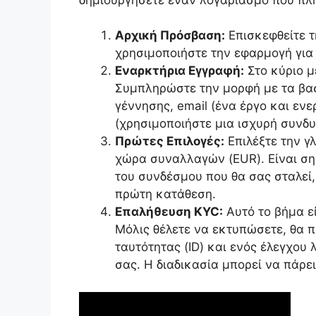
Αρχική Πρόσβαση:
Επισκεφθείτε τ
χρησιμοποιήστε την εφαρμογή για 
Εναρκτήρια Εγγραφή:
Στο κύριο μέ
Συμπληρώστε την μορφή με τα βασ
γέννησης, email (ένα έργο και εν
(χρησιμοποιήστε μια ισχυρή συνδ
Πρώτες Επιλογές:
Επιλέξτε την γ
χώρα συναλλαγών (EUR). Είναι ση
του συνδέσμου που θα σας σταλεί
πρώτη κατάθεση.
Επαλήθευση KYC:
Αυτό το βήμα ε
Μόλις θέλετε να εκτυπώσετε, θα 
ταυτότητας (ID) και ενός έλεγχου
σας. Η διαδικασία μπορεί να πάρε