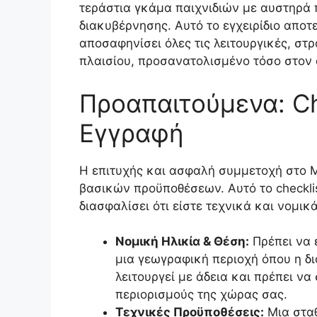
τεράστια γκάμα παιχνιδιών με αυστηρά
διακυβέρνησης. Αυτό το εγχειρίδιο αποτ
αποσαφηνίσει όλες τις λειτουργικές, στρ
πλαισίου, προσανατολισμένο τόσο στον 
Προαπαιτούμενα: Che
Εγγραφή
Η επιτυχής και ασφαλή συμμετοχή στο 
βασικών προϋποθέσεων. Αυτό το checklis
διασφαλίσει ότι είστε τεχνικά και νομικ
Νομική Ηλικία & Θέση:
Πρέπει να 
μια γεωγραφική περιοχή όπου η δι
λειτουργεί με άδεια και πρέπει ν
περιορισμούς της χώρας σας.
Τεχνικές Προϋποθέσεις:
Μια σταθ