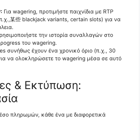
:
Για wagering, προτιμήστε παιχνίδια με RTP
.χ.,某些 blackjack variants, certain slots) για να
λεια.
ρησιμοποιήστε την ιστορία συναλλαγών στο
προgress του wagering.
s συνήθως έχουν ένα χρονικό όριο (π.χ., 30
για να ολοκληρώσετε το wagering μέσα σε αυτό
ες & Εκτύπωση:
ασία
μέσο πληρωμών, κάθε ένα με διαφορετικά