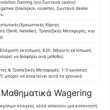
Evolution Gaming (για ζωντανά casino).
 games (blackjack, roulette), ζωντανά dealer
es.
ιστωτικές/Χρεωστικές Κάρτες
ts (Skrill, Neteller), Τραπεζικές Μεταφορές, και
).
 Ελάχιστη εκτύπωση: €20. Μέγιστη εκτύπωση
πορεί να διαφέρει ανά μέθοδο).
ρτες & Τραπεζικές Μεταφορές: 1-3 εργάσιες
C μπορεί να επεκτείνει αυτά τα χρονικά.
& Μαθηματικά Wagering
 κρίσιμο στοιχείο, αλλά απαιτούν μια κατανοητή